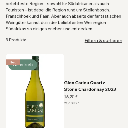
beliebteste Region – sowohl für Südafrikaner als auch
Touristen – ist dabei die Region rund um Stellenbosch,
Franschhoek und Paarl. Aber auch abseits der fantastischen
Weingüter kannst du in der beliebtesten Weinregion
Südafrikas so einiges erleben und entdecken.
5 Produkte
Filtern & sortieren
Neu
Warenkorb
Glen Carlou Quartz
Stone Chardonnay 2023
Preis
16,20 €
21,60 €
/
1l
2
1
,
6
0