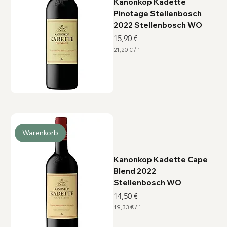
Kanonkop Kadette
Pinotage Stellenbosch
2022 Stellenbosch WO
Preis
15,90 €
21,20 €
/
1l
2
1
,
2
0
€
p
r
o
1
L
Warenkorb
i
t
e
r
Kanonkop Kadette Cape
Blend 2022
Stellenbosch WO
Preis
14,50 €
19,33 €
/
1l
1
9
,