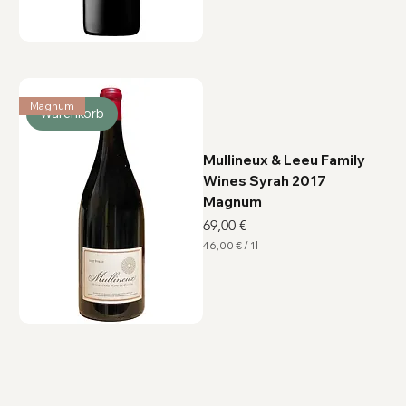
3
3
€
p
r
o
1
Magnum
L
Warenkorb
i
t
e
r
Mullineux & Leeu Family
Wines Syrah 2017
Magnum
Preis
69,00 €
46,00 €
/
1l
4
6
,
0
0
€
p
r
o
1
L
i